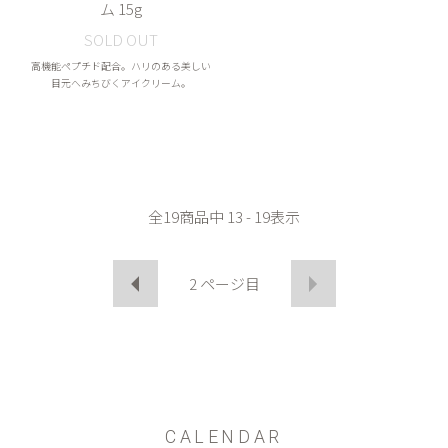
ム 15g
SOLD OUT
高機能ペプチド配合。ハリのある美しい
目元へみちびくアイクリーム。
全
19
商品中
13 - 19
表示
2
ページ目
CALENDAR