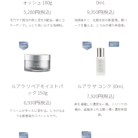
ォッシュ 180g
0mL
5,280円(税込)
9,350円(税込)
毛穴ケア成分の炭と泥をW配合。絹とコ
洗顔後すぐ、化粧水前の新習慣。 肌ベ
ラーゲンでしっとり洗い上げる洗顔料。
ースを整える、とろみの導入美容液。
ルアラ リペアモイストパ
ルアラ ザ コンク 30mL
ック 150g
7,920円(税込)
6,930円(税込)
美を凝縮した濃密な一滴。 ハリツヤの
極み、品格あふれる肌へ導く濃密美容
クリームがオイルに変わる。とろけるよ
液。
うな新感覚のスペシャルケア。