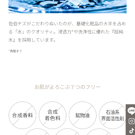
佐伯チズがこだわりぬいたのが、基礎化粧品の大半を占め
る「水」のクオリティ。浸透力*や洗浄性に優れた『超純
水』を採用しています。
*角層まで
お肌がよろこぶ７つのフリー