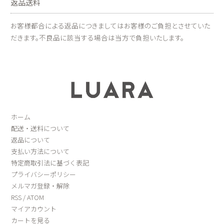
返品送料
お客様都合による返品につきましてはお客様のご負担とさせていた
だきます。不良品に該当する場合は当方で負担いたします。
ホーム
配送・送料について
返品について
支払い方法について
特定商取引法に基づく表記
プライバシーポリシー
メルマガ登録・解除
RSS
/
ATOM
マイアカウント
カートを見る