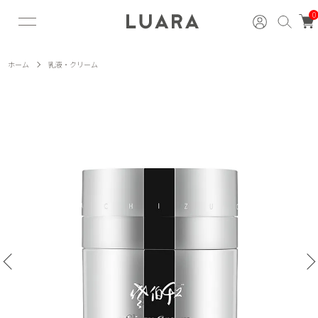
0
ホーム
乳液・クリーム