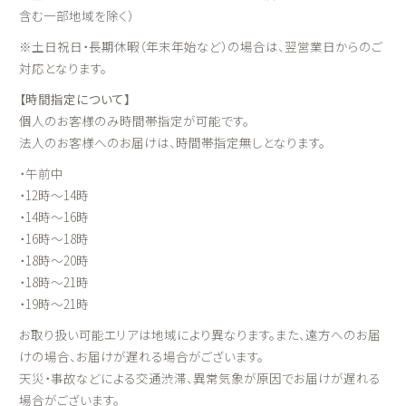
含む一部地域を除く）
※土日祝日・長期休暇（年末年始など）の場合は、翌営業日からのご
対応となります。
【時間指定について】
個人のお客様のみ時間帯指定が可能です。
法人のお客様へのお届けは、時間帯指定無しとなります。
・午前中
・12時～14時
・14時～16時
・16時～18時
・18時～20時
・18時～21時
・19時～21時
お取り扱い可能エリアは地域により異なります。また、遠方へのお届
けの場合、お届けが遅れる場合がございます。
天災・事故などによる交通渋滞、異常気象が原因でお届けが遅れる
場合がございます。