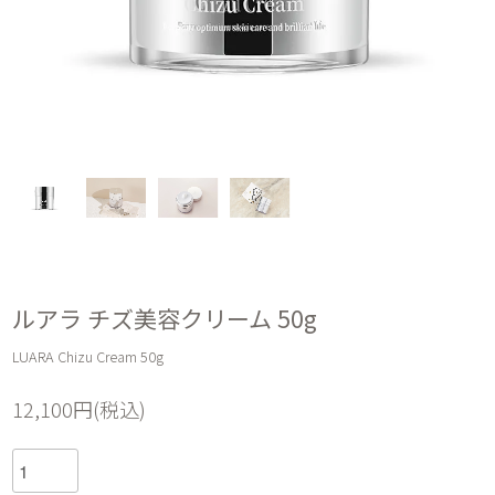
ルアラ チズ美容クリーム 50g
LUARA Chizu Cream 50g
12,100円(税込)