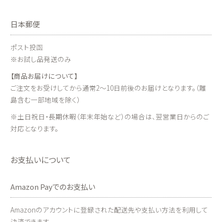
日本郵便
ポスト投函
※お試し品発送のみ
【商品お届けについて】
ご注文をお受けしてから通常2～10日前後のお届けとなります。（離
島含む一部地域を除く）
※土日祝日・長期休暇（年末年始など）の場合は、翌営業日からのご
対応となります。
お支払いについて
Amazon Payでのお支払い
Amazonのアカウントに登録された配送先や支払い方法を利用して
決済できます。