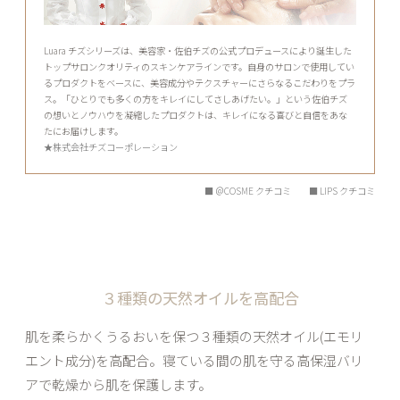
Luara チズシリーズは、美容家・佐伯チズの公式プロデュースにより誕生した
トップサロンクオリティのスキンケアラインです。自身のサロンで使用してい
るプロダクトをベースに、美容成分やテクスチャーにさらなるこだわりをプラ
ス。「ひとりでも多くの方をキレイにしてさしあげたい。」という佐伯チズ
の想いとノウハウを凝縮したプロダクトは、キレイになる喜びと自信をあな
たにお届けします。
★株式会社チズコーポレーション
■ ＠COSME クチコミ
■ LIPS クチコミ
３種類の天然オイルを高配合
肌を柔らかくうるおいを保つ３種類の天然オイル(エモリ
エント成分)を高配合。寝ている間の肌を守る高保湿バリ
アで乾燥から肌を保護します。