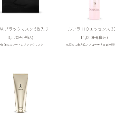
WA ブラックマスク 5枚入り
ルアラ ＨＱエッセンス 30
3,520円(税込)
11,000円(税込)
紀州備長炭シートのブラックマスク
肌悩みに全方位アプローチする高浸透