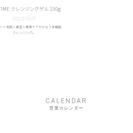
 TIME クレンジングゲル 230g
SOLD OUT
フ×洗顔×保湿×角質ケアがかなう多機能
クレンジング。
CALENDAR
営業カレンダー