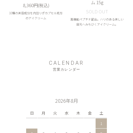
ム 15g
8,360円(税込)
SOLD OUT
10種の美容成分を内包リポカプセル処方
のアイクリーム
高機能ペプチド配合。ハリのある美しい
目元へみちびくアイクリーム。
CALENDAR
営業カレンダー
2026年8月
日
月
火
水
木
金
土
1