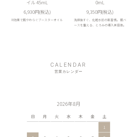
イル 45mL
0mL
6,930円(税込)
9,350円(税込)
W効果で肌やわらぐブースターオイル
洗顔後すぐ、化粧水前の新習慣。 肌ベ
ースを整える、とろみの導入美容液。
CALENDAR
営業カレンダー
2026年8月
日
月
火
水
木
金
土
1